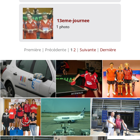
13eme-journee
1 photo
Première |
Précédente |
1
2
|
Suivante
|
Dernière