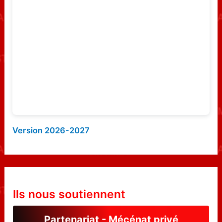
e
r
:
Version 2026-2027
Ils nous soutiennent
Partenariat - Mécénat privé