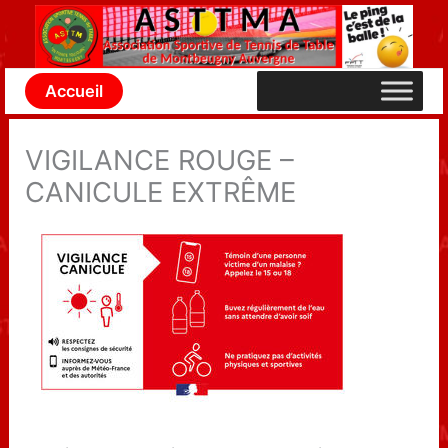
Aller
au
contenu
Accueil
VIGILANCE ROUGE –
CANICULE EXTRÊME