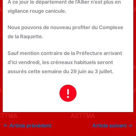
À ce jour le département de l’Allier n’est plus en
vigilance rouge canicule.
Nous pouvons de nouveau profiter du Complexe
de la Raquette.
Sauf mention contraire de la Préfecture arrivant
d’ici vendredi, les créneaux habituels seront
assurés cette semaine du 29 juin au 3 juillet.
←
Article précédent
Article suivant
→