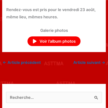
Rendez-vous est pris pour le vendredi 23 août,
même lieu, mêmes heures.
Galerie photos
Voir l’album photos
←
Article précédent
Article suivant
→
R
e