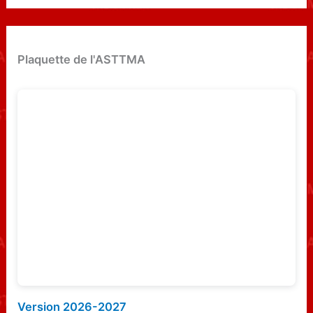
c
h
e
Plaquette de l'ASTTMA
r
c
h
e
r
:
Version 2026-2027