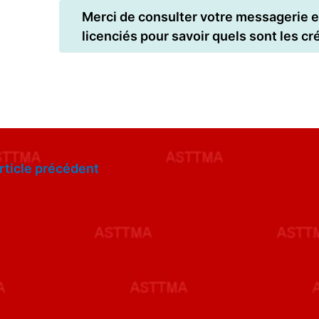
Merci de consulter votre messagerie e
licenciés pour savoir quels sont les c
rticle précédent