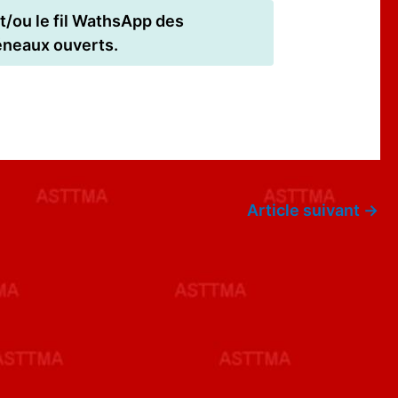
t/ou le fil WathsApp des
réneaux ouverts.
Article suivant
→