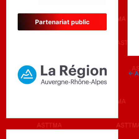
Partenariat public
←
A