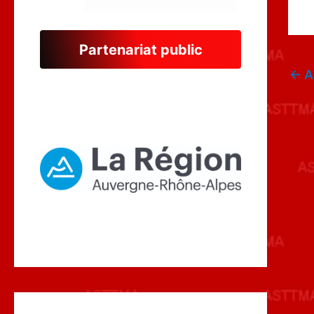
Partenariat public
←
A