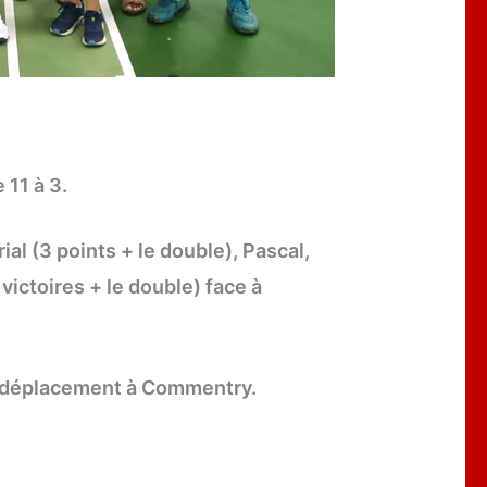
 11 à 3.
ial (3 points + le double), Pascal,
victoires + le double) face à
, déplacement à Commentry.