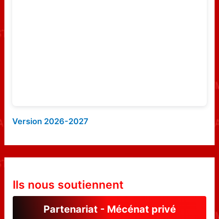
e
r
:
Version 2026-2027
Ils nous soutiennent
Partenariat - Mécénat privé