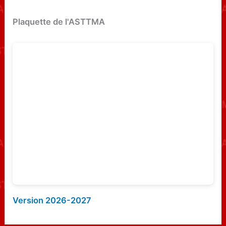
h
e
Plaquette de l'ASTTMA
r
c
h
e
r
:
Version 2026-2027