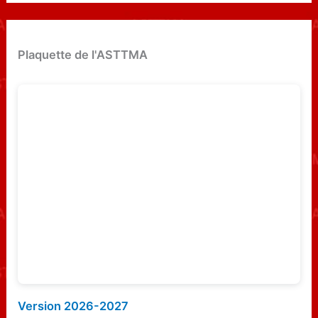
CROIRE.
c
h
e
Plaquette de l'ASTTMA
r
c
h
e
r
:
Version 2026-2027