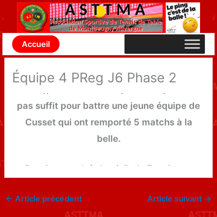
Aller
l’équipe 4 en déplacement chez le leader
au
Cusset 3.
contenu
Accueil
Axel Larousse (2 victoires dont 1 perf + le
Équipe 4 PReg J6 Phase 2
double), Michel Gaillard (le double) n’auront
pas suffit pour battre une jeune équipe de
Cusset qui ont remporté 5 matchs à la
belle.
Dernier match à domicile le 7 mai pour
s’assurer du maintien.
←
Article précédent
Article suivant
→