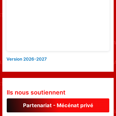
r
:
Version 2026-2027
Ils nous soutiennent
Partenariat - Mécénat privé