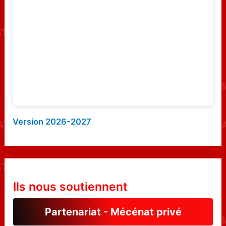
e
r
:
Version 2026-2027
Ils nous soutiennent
Partenariat - Mécénat privé