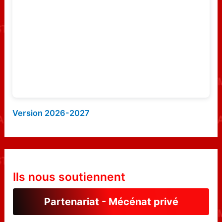
r
:
Version 2026-2027
Ils nous soutiennent
Partenariat - Mécénat privé