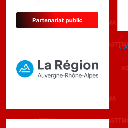
Partenariat public
←
A