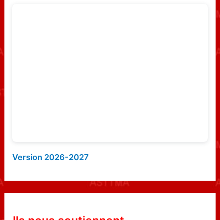
c
h
e
r
:
Version 2026-2027