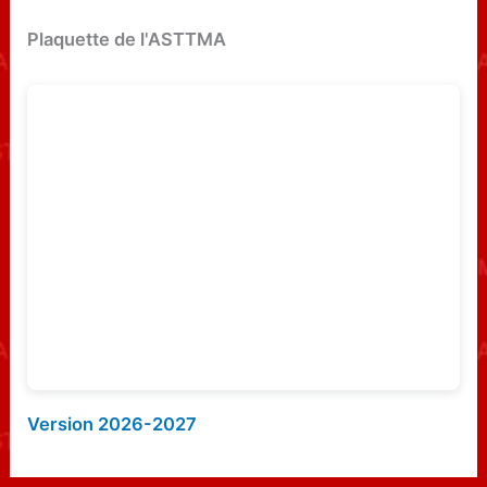
e
Plaquette de l'ASTTMA
r
c
h
e
r
:
Version 2026-2027