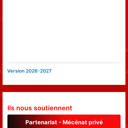
e
r
:
Version 2026-2027
Ils nous soutiennent
Partenariat - Mécénat privé