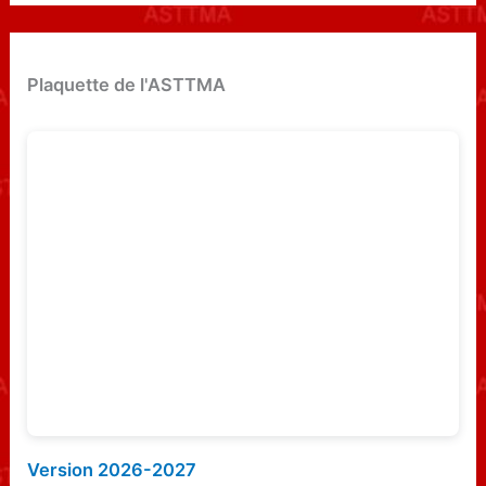
c
h
e
Plaquette de l'ASTTMA
r
c
h
e
r
:
Version 2026-2027