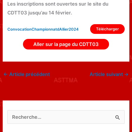
Les inscriptions sont ouvertes sur le site du
CDTT03 jusqu’au 14 février.
Télécharger
ConvocationChampionnatdAllier2024
Aller sur la page du CDTT03
←
Article précédent
Article suivant
→
R
e