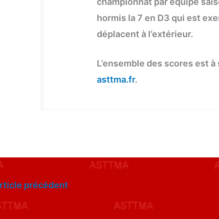
championnat par équipe sai
hormis la 7 en D3 qui est ex
déplacent à l’extérieur.
L’ensemble des scores est à 
asttma.fr
.
rticle précédent