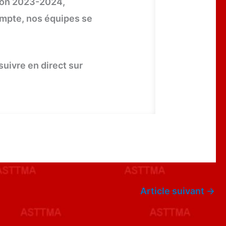
son 2023-2024,
empte, nos équipes se
suivre en direct sur
Article suivant
→