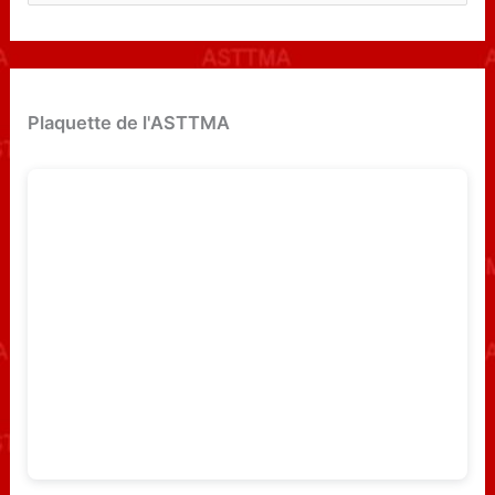
e
c
h
e
Plaquette de l'ASTTMA
r
c
h
e
r
: