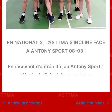
EN NATIONAL 3, L’ASTTMA S’INCLINE FACE
A ANTONY SPORT 08-03 !
En recevant d’entrée de jeu Antony Sport 1
(Hauts de Seine), les pongistes
montbeugnois savaient qu’ils
commençaient par le grand favori pour la
montée en National 2. Ils n’ont pas été déçu
←
Article précédent
Article suivant
→
et ont dû constater la supériorité d’une très