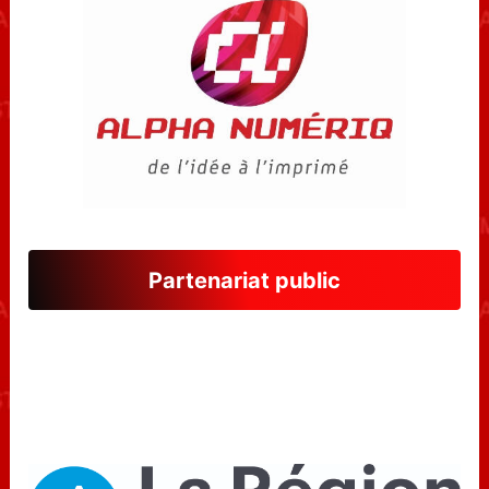
logiquement sur Orencel Melnick et Nicolas
Callaba. La défaite sur le fil de Max Marchis
sur Gauthier Girault sonnait le glas des
espoirs Rouges et Noirs, 02-06. Andrei
Flamind et Max Marchis retardaient un peu
l’échéance, en remportant leur double face
à la paire Warin-Girault, 03-07.
Partenariat public
Le coup de grâce francilien était donné par
Orencel Melnick face à Max Marchis, 03-
08, score final.
Sans avoir démérité, l’ASTTMA sera tombée
sur plus forte qu’elle et c’est sans regret