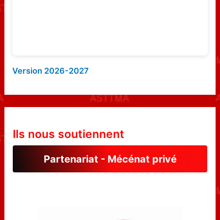
:
1-1, tout était en place pour un grand
match. Malheureusement, l’argentin Nicolas
Callaba (N°900) s’avérait beaucoup plus
fort que son classement ne le laissait
Version 2026-2027
paraitre. Il s’imposait 3-1 face à Max
Marchis (N°609) alors que Lamine Houat
(18), légèrement blessé, devait laisser la
victoire au brillant cadet du pôle espoir
Ils nous soutiennent
parisien, Gauthier Girault (20). 3-1 pour les
Partenariat - Mécénat privé
visiteurs.
Si Andrei Flamind s’imposait sur Rija Warin,
Maxime Bellot et Lamine Houat s’inclinaient