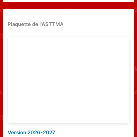
c
h
e
Plaquette de l'ASTTMA
r
c
h
e
r
:
Version 2026-2027