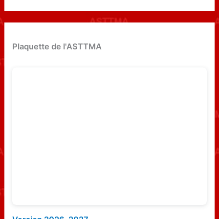
c
h
e
Plaquette de l'ASTTMA
r
c
h
e
r
: