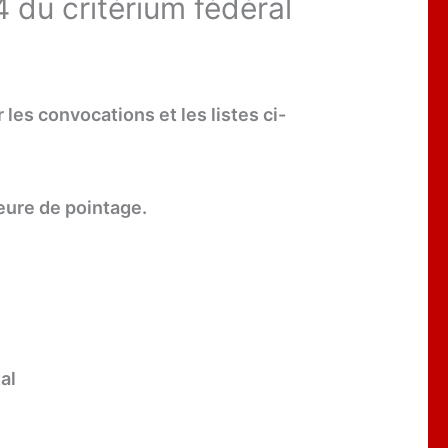
 du critérium fédéral
 les convocations et les listes ci-
heure de pointage.
al