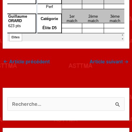
←
Article précédent
Article suivant
→
R
e
c
h