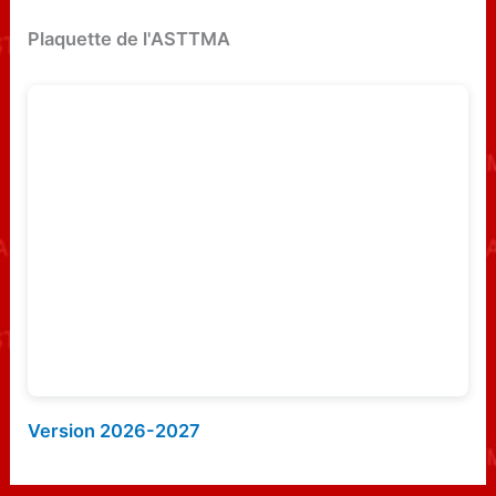
e
Plaquette de l'ASTTMA
r
c
h
e
r
:
Version 2026-2027