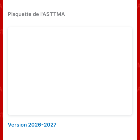
h
e
Plaquette de l'ASTTMA
r
c
h
e
r
:
Version 2026-2027