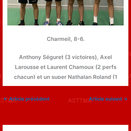
En Pré-régional, l’équipe 4, créait, elle
aussi, la surprise en arrachant la victoire à
Charmeil, 8-6.
Anthony Séguret (3 victoires), Axel
Larousse et Laurent Chamoux (2 perfs
chacun) et un super Nathalan Roland (1
victoire) qui enlevait au 5ème set une
énorme perf à 8, synonyme de victoire pour
←
Article précédent
Article suivant
→
l’équipe.
Elle s’accroche à sa place de co-leader et
recevra Vichy 3, samedi, pour un match au