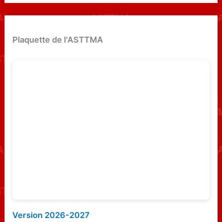
c
h
e
Plaquette de l'ASTTMA
r
c
h
e
r
:
Version 2026-2027