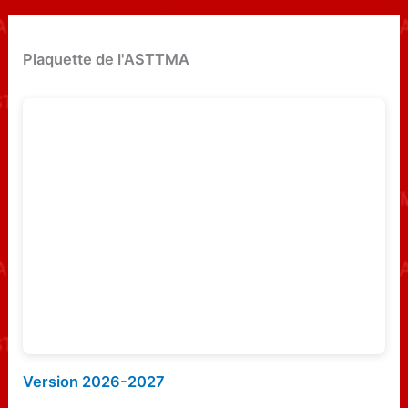
h
e
Plaquette de l'ASTTMA
r
c
h
e
r
:
Version 2026-2027