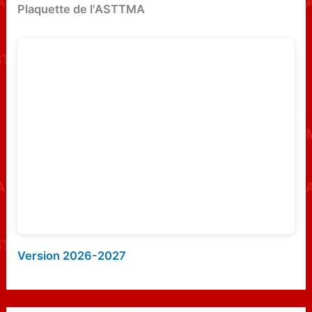
e
Plaquette de l'ASTTMA
r
c
h
e
r
:
Version 2026-2027