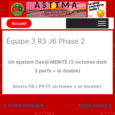
Aller
au
contenu
Accueil
Préciseuse victoire 8 à 6 de l’équipe 3, en
Équipe 3 R3 J6 Phase 2
déplacement à Messimy (Rhône).
Un épatant David MERITE (3 victoires dont
2 perfs + le double)
Alexis GILLES (2 victoires + le double),
William LE GAL (1 victoire + le double) et J-
Noël CHARRONDIERE (le double)
←
Article précédent
Article suivant
→