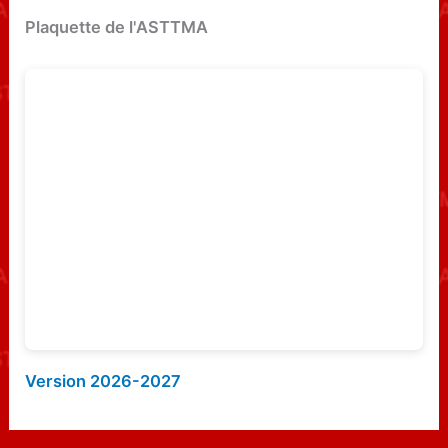
e
Plaquette de l'ASTTMA
r
c
h
e
r
:
Version 2026-2027