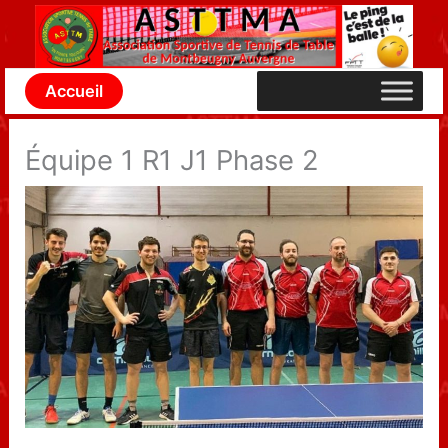
Aller
au
contenu
Accueil
Équipe 1 R1 J1 Phase 2
ASTTMA INFOS : DÉBUTS EN
FANFARE DU PROMU