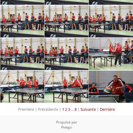
Première |
Précédente |
1
2
3
...
8
|
Suivante
|
Dernière
Propulsé par
Piwigo