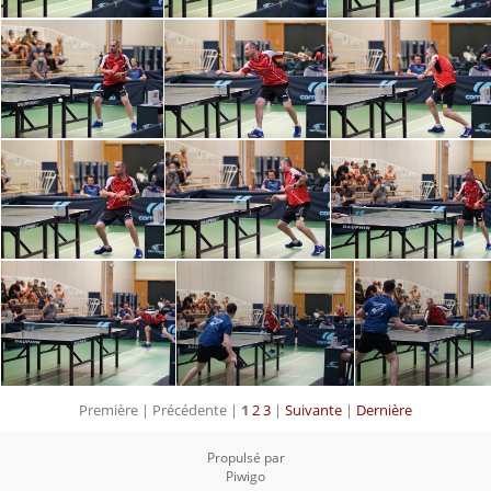
Première |
Précédente |
1
2
3
|
Suivante
|
Dernière
Propulsé par
Piwigo